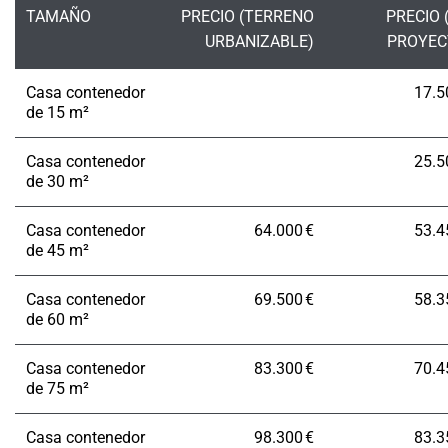
TAMAÑO
PRECIO (TERRENO
PRECIO 
URBANIZABLE)
PROYEC
Casa contenedor
17.5
de 15 m²
Casa contenedor
25.5
de 30 m²
Casa contenedor
64.000 €
53.4
de 45 m²
Casa contenedor
69.500 €
58.3
de 60 m²
Casa contenedor
83.300 €
70.4
de 75 m²
Casa contenedor
98.300 €
83.3