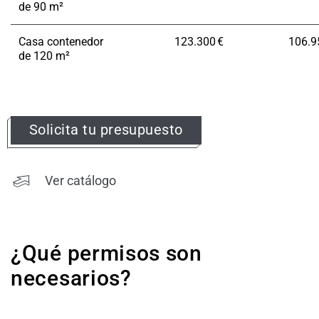
de 90 m²
Casa contenedor
123.300 €
106.9
de 120 m²
Solicita tu presupuesto
Ver catálogo
¿Qué permisos son
necesarios?